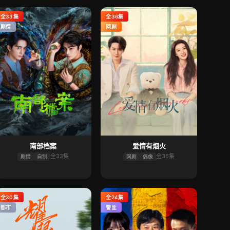
全33集
全36集
剧情
网剧
南部档案
爱情有烟火
全33集
全36集
剧情
自制
网剧
偶像
全30集
全24集
都市
警匪