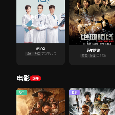
问心2
绝地防线
更新至30集
都市
剧情
全35集
军事
谍战
电影
热播
动作
犯罪