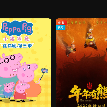
全1集
搞笑