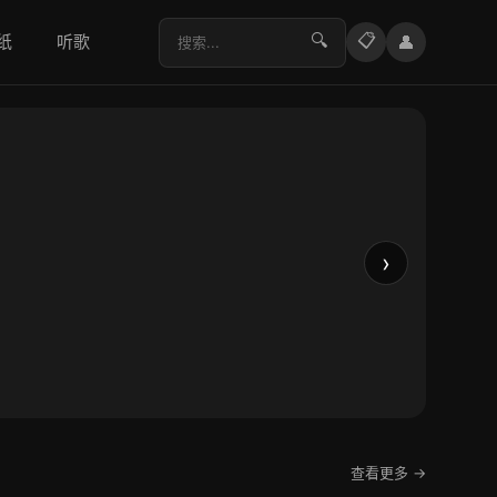
🔍
📋
纸
听歌
👤
民国
坐办
›
查看更多 →