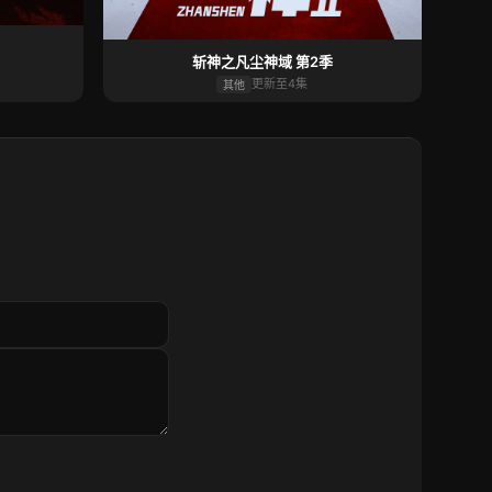
斩神之凡尘神域 第2季
更新至4集
其他