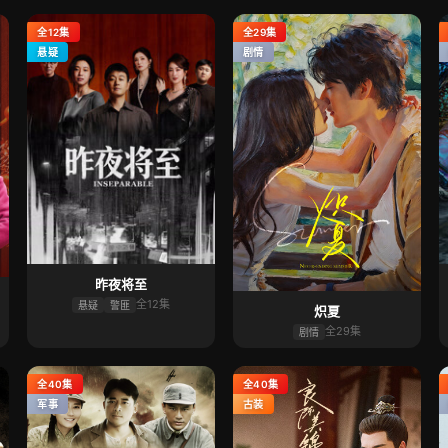
全12集
全29集
悬疑
剧情
昨夜将至
全12集
悬疑
警匪
炽夏
全29集
剧情
全40集
全40集
军事
古装