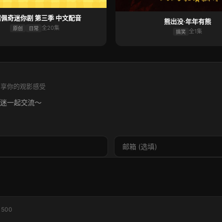
佩奇迷你剧 第三季 中文配音
熊出没·年年有熊
全20集
原创
日常
全1集
搞笑
分享你的观影感受
迷一起交流～
/ 500