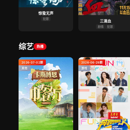
惊蛰无声
犯罪
三滴血
剧情
犯罪
综艺
热播
2026-07-02期
2026-06-29期
其他
游戏