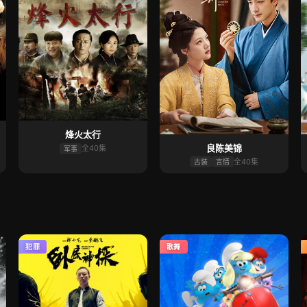
烽火太行
良陈美锦
全40集
军事
全40集
古装
言情
犯罪
歌舞