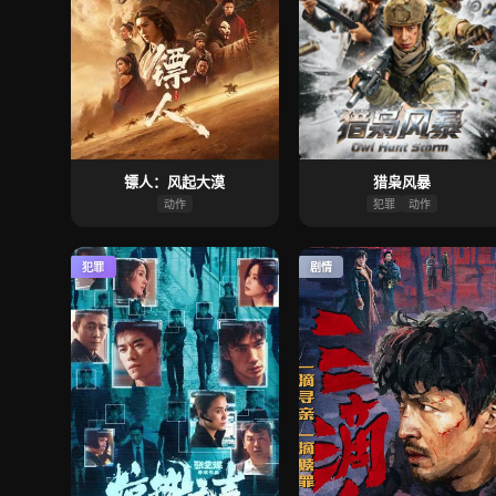
镖人：风起大漠
猎枭风暴
动作
犯罪
动作
犯罪
剧情