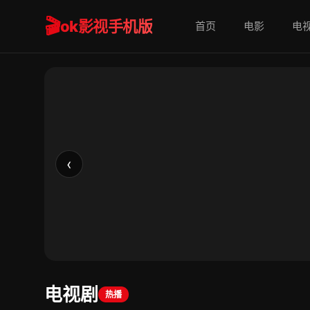
🎬
ok影视手机版
首页
电影
电
爱情有烟火
投行精英李亦非投资失败，从贵公子沦为与人合租
‹
电视剧
热播