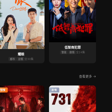
低智商犯罪
全24集
警匪
剧情
耀眼
全30集
都市
言情
查看更多 →
惊悚
剧情