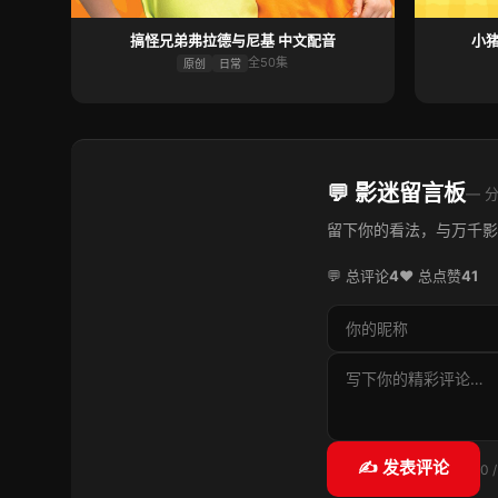
搞怪兄弟弗拉德与尼基 中文配音
小猪
全50集
原创
日常
💬 影迷留言板
— 
留下你的看法，与万千影
💬 总评论
4
❤️ 总点赞
41
✍️ 发表评论
0 