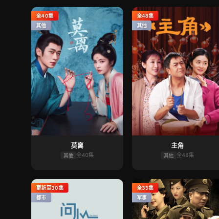
全40集
全48集
其他
其他
莫离
主角
全40集
全48集
其他
其他
更新至30集
全35集
都市
军事