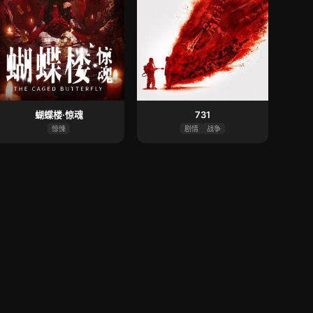
蝴蝶楼·惊魂
731
惊悚
剧情
战争